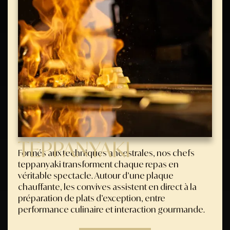
TEPPANYAKI
Formés aux techniques ancestrales, nos chefs
teppanyaki transforment chaque repas en
véritable spectacle. Autour d’une plaque
chauffante, les convives assistent en direct à la
préparation de plats d’exception, entre
performance culinaire et interaction gourmande.