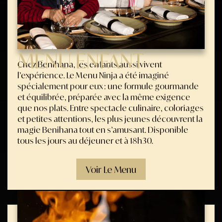
MENU ENFANT
Chez Benihana, les enfants aussi vivent
l’expérience. Le Menu Ninja a été imaginé
spécialement pour eux : une formule gourmande
et équilibrée, préparée avec la même exigence
que nos plats. Entre spectacle culinaire, coloriages
et petites attentions, les plus jeunes découvrent la
magie Benihana tout en s’amusant. Disponible
tous les jours au déjeuner et à 18h30.
Voir Le Menu